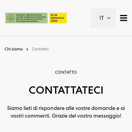
Pagine importanti
IT
Pagina iniziale
Navigazione principale
Contenuto
Contatto
Chi siamo
Contatto
Piano del sito
Metanavigazione
CONTATTO
CONTATTATECI
Siamo lieti di rispondere alle vostre domande e ai
vostri commenti. Grazie del vostro messaggio!