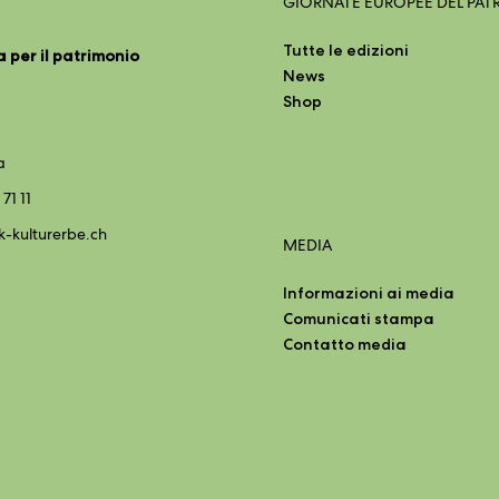
GIORNATE EUROPEE DEL PA
Tutte le edizioni
a per il patrimonio
News
Shop
a
 71 11
k-kulturerbe.ch
MEDIA
Informazioni ai media
Comunicati stampa
Contatto media