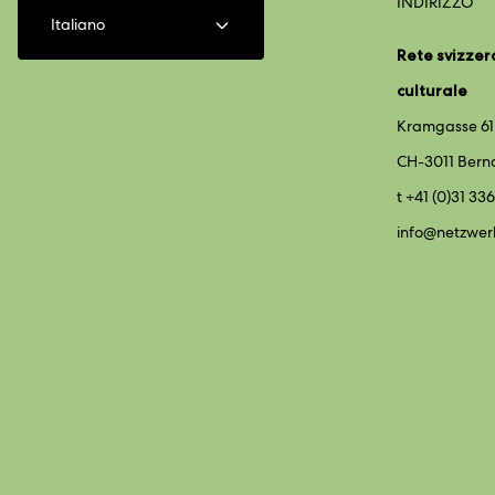
INDIRIZZO
Italiano
Rete svizzer
culturale
Kramgasse 61
CH-3011 Bern
t +41 (0)31 336
info@
netzwer