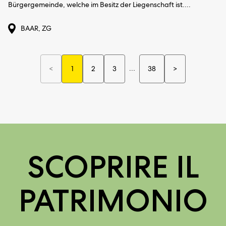
Bürgergemeinde, welche im Besitz der Liegenschaft ist....
BAAR, ZG
…
12 manifestazion
<
1
2
3
38
>
12 manifestazioni precedenti
SCOPRIRE IL
PATRIMONIO