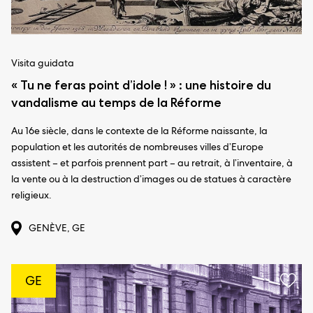
Visita guidata
« Tu ne feras point d’idole ! » : une histoire du
vandalisme au temps de la Réforme
Au 16e siècle, dans le contexte de la Réforme naissante, la
population et les autorités de nombreuses villes d’Europe
assistent – et parfois prennent part – au retrait, à l’inventaire, à
la vente ou à la destruction d’images ou de statues à caractère
religieux.
GENÈVE, GE
GE
Aggi