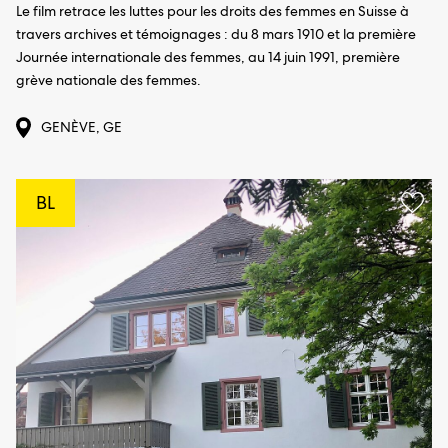
Le film retrace les luttes pour les droits des femmes en Suisse à
travers archives et témoignages : du 8 mars 1910 et la première
Journée internationale des femmes, au 14 juin 1991, première
grève nationale des femmes.
GENÈVE, GE
BL
Aggi