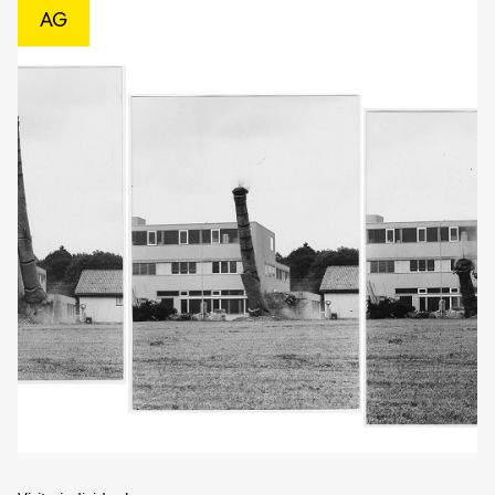
AG
Aggi