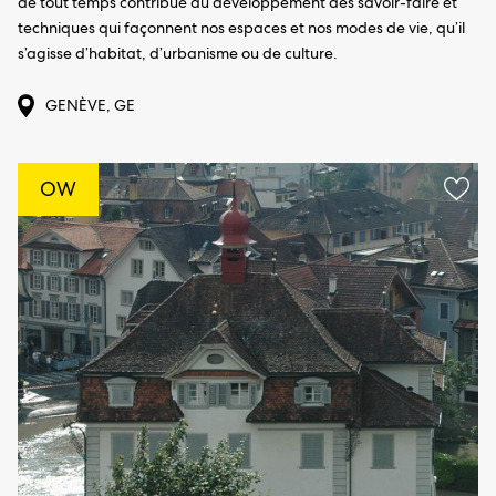
de tout temps contribué au développement des savoir-faire et
techniques qui façonnent nos espaces et nos modes de vie, qu’il
s’agisse d’habitat, d’urbanisme ou de culture.
GENÈVE, GE
OW
Aggi