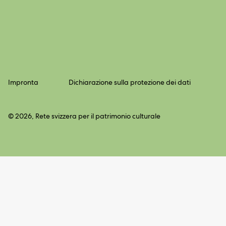
Impronta
Dichiarazione sulla protezione dei dati
© 2026, Rete svizzera per il patrimonio culturale