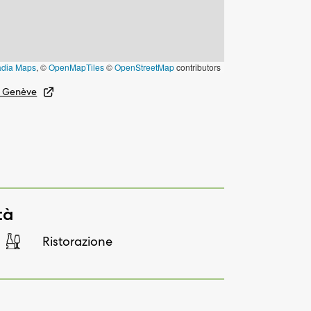
adia Maps
, ©
OpenMapTiles
©
OpenStreetMap
contributors
04 Genève
tà
Ristorazione