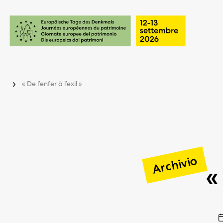
Pagine importanti
Pagina iniziale
Navigazione principale
Contenuto
Contatto
« De l’enfer à l’exil »
Piano del sito
Metanavigazione
Archivio
«