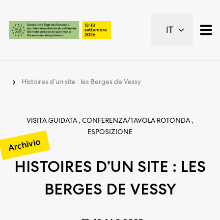
Pagine importanti
IT
Pagina iniziale
Navigazione principale
Contenuto
Contatto
Histoires d’un site : les Berges de Vessy
Piano del sito
Metanavigazione
VISITA GUIDATA , CONFERENZA/TAVOLA ROTONDA ,
ESPOSIZIONE
Archivio
HISTOIRES D’UN SITE : LES
BERGES DE VESSY