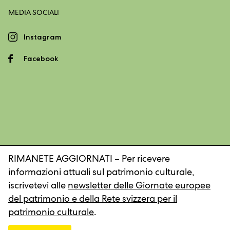
MEDIA SOCIALI
Instagram
Facebook
RIMANETE AGGIORNATI – Per ricevere
informazioni attuali sul patrimonio culturale,
Impronta
Dichiarazione sulla protezione dei dati
iscrivetevi alle
newsletter delle Giornate europee
del patrimonio e della Rete svizzera per il
patrimonio culturale
.
© 2026, Rete svizzera per il patrimonio culturale