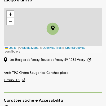
Luogo e arrivo
+
−
Leaflet
|
©
Stadia Maps
, ©
OpenMapTiles
©
OpenStreetMap
contributors
Les Berges de Vessy, Route de Vessy 49, 1234 Vessy
Arrêt TPG Chêne Bougeries, Conches place
Orario FFS
Caratteristiche e Accessibilità