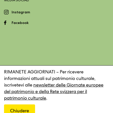
MEDIA SOCIALI
Instagram
Facebook
RIMANETE AGGIORNATI – Per ricevere
informazioni attuali sul patrimonio culturale,
Impronta
Dichiarazione sulla protezione dei dati
iscrivetevi alle
newsletter delle Giornate europee
del patrimonio e della Rete svizzera per il
patrimonio culturale
.
© 2026, Rete svizzera per il patrimonio culturale
Chiudere