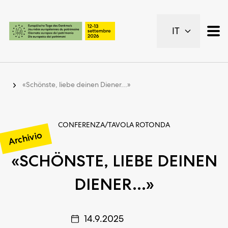
Pagine importanti
IT
Pagina iniziale
Navigazione principale
Contenuto
Contatto
«Schönste, liebe deinen Diener...»
Piano del sito
Metanavigazione
CONFERENZA/TAVOLA ROTONDA
Archivio
«SCHÖNSTE, LIEBE DEINEN
DIENER...»
14.9.2025