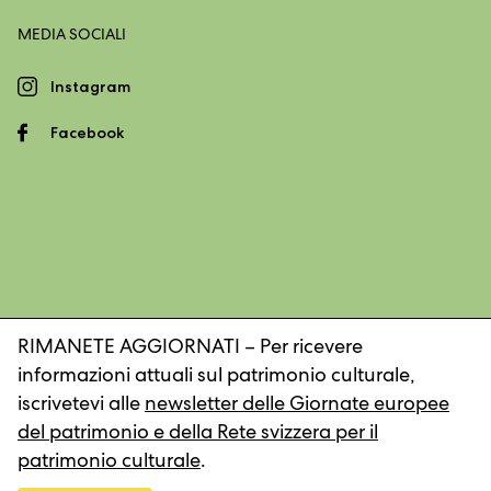
MEDIA SOCIALI
Instagram
Facebook
RIMANETE AGGIORNATI – Per ricevere
informazioni attuali sul patrimonio culturale,
Impronta
Dichiarazione sulla protezione dei dati
iscrivetevi alle
newsletter delle Giornate europee
del patrimonio e della Rete svizzera per il
patrimonio culturale
.
© 2026, Rete svizzera per il patrimonio culturale