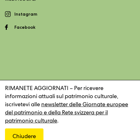
Instagram
Facebook
RIMANETE AGGIORNATI – Per ricevere
informazioni attuali sul patrimonio culturale,
Impronta
Dichiarazione sulla protezione dei dati
iscrivetevi alle
newsletter delle Giornate europee
del patrimonio e della Rete svizzera per il
patrimonio culturale
.
© 2026, Rete svizzera per il patrimonio culturale
Chiudere