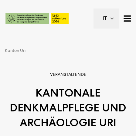
Pagine importanti
IT
Pagina iniziale
Navigazione principale
Contenuto
Contatto
Kanton Uri
Piano del sito
Metanavigazione
VERANSTALTENDE
KANTONALE
DENKMALPFLEGE UND
ARCHÄOLOGIE URI