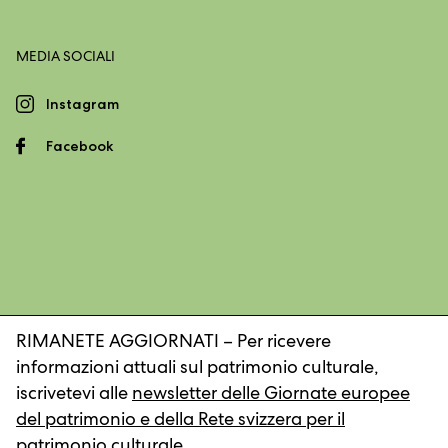
MEDIA SOCIALI
Instagram
Facebook
RIMANETE AGGIORNATI – Per ricevere
informazioni attuali sul patrimonio culturale,
Impronta
Dichiarazione sulla protezione dei dati
iscrivetevi alle
newsletter delle Giornate europee
del patrimonio e della Rete svizzera per il
patrimonio culturale
.