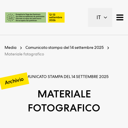
Pagine importanti
IT
Pagina iniziale
Navigazione principale
Contenuto
Contatto
Media
Comunicato stampa del 14 settembre 2025
Piano del sito
Materiale fotografico
Metanavigazione
COMUNICATO STAMPA DEL 14 SETTEMBRE 2025
Archivio
MATERIALE
FOTOGRAFICO