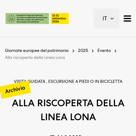
Pagine importanti
IT
Pagina iniziale
Navigazione principale
Contenuto
Contatto
Giornate europee del patrimonio
2025
Evento
Piano del sito
Alla riscoperta della Linea Lona
Metanavigazione
VISITA GUIDATA , ESCURSIONE A PIEDI O IN BICICLETTA
Archivio
ALLA RISCOPERTA DELLA
LINEA LONA