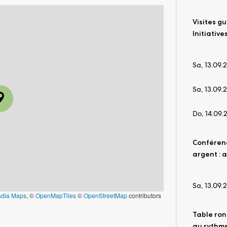
Visites g
Initiativ
Sa, 13.09.
Sa, 13.09.
Do, 14.09.
Conférenc
argent : 
Sa, 13.09.
adia Maps
, ©
OpenMapTiles
©
OpenStreetMap
contributors
Table ron
au rythme