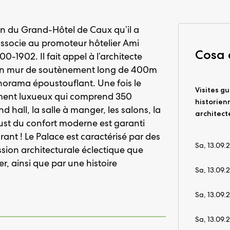
on du Grand-Hôtel de Caux qu’il a
’associe au promoteur hôtelier Ami
Cosa
0-1902. Il fait appel à l’architecte
t un mur de soutènement long de 400m
orama époustouflant. Une fois le
Visites gu
sement luxueux qui comprend 350
historien
hall, la salle à manger, les salons, la
architect
 must du confort moderne est garanti
rant ! Le Palace est caractérisé par des
Sa, 13.09.
sion architecturale éclectique que
r, ainsi que par une histoire
Sa, 13.09.
Sa, 13.09.
Sa, 13.09.