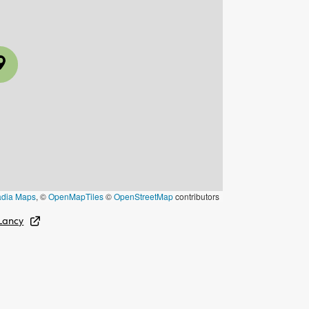
adia Maps
, ©
OpenMapTiles
©
OpenStreetMap
contributors
 Lancy