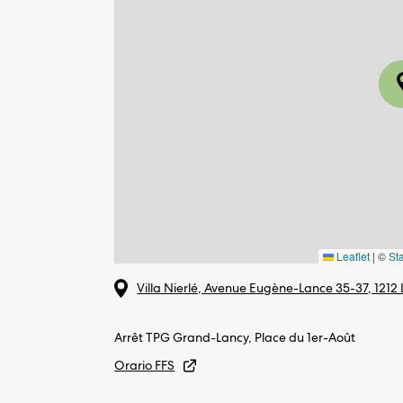
Leaflet
|
©
St
Villa Nierlé, Avenue Eugène-Lance 35-37, 1212
Arrêt TPG Grand-Lancy, Place du 1er-Août
Orario FFS