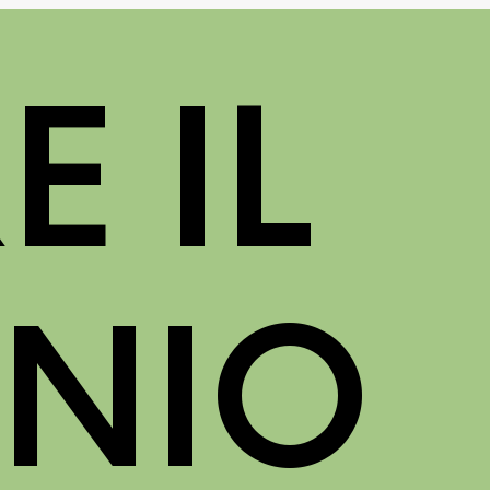
E IL
ONIO