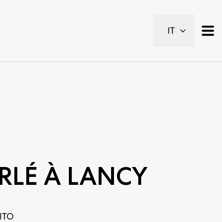
IT
ERLÉ À LANCY
ITO