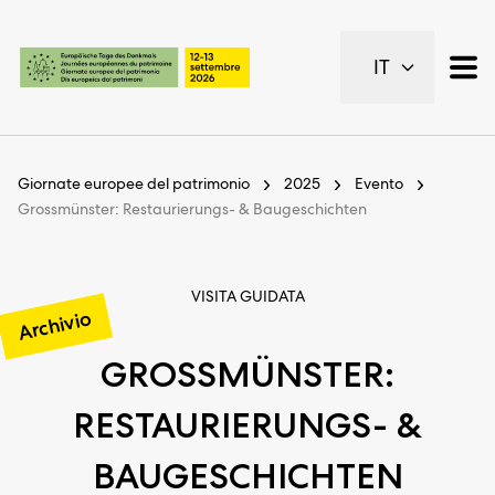
Pagine importanti
IT
Pagina iniziale
Navigazione principale
Contenuto
Contatto
Giornate europee del patrimonio
2025
Evento
Piano del sito
Grossmünster: Restaurierungs- & Baugeschichten
Metanavigazione
VISITA GUIDATA
Archivio
GROSSMÜNSTER:
RESTAURIERUNGS- &
BAUGESCHICHTEN