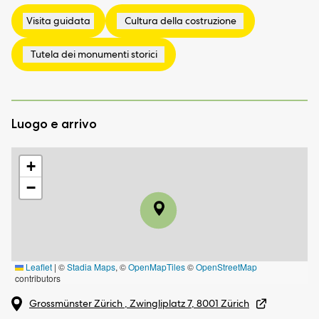
Luogo e arrivo
+
−
Leaflet
|
©
Stadia Maps
, ©
OpenMapTiles
©
OpenStreetMap
contributors
Grossmünster Zürich , Zwingliplatz 7, 8001 Zürich