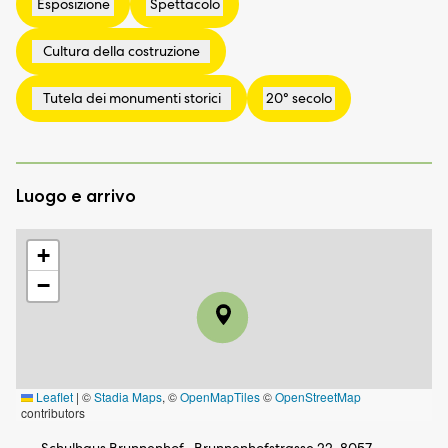
Luogo e arrivo
+
−
Leaflet
|
©
Stadia Maps
, ©
OpenMapTiles
©
OpenStreetMap
contributors
Schulhaus Brunnenhof , Brunnenhofstrasse 22, 8057