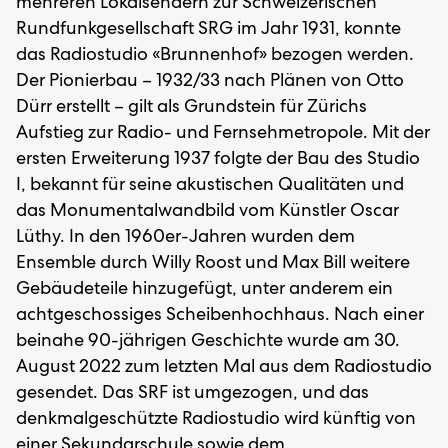
mehreren Lokalsendern zur Schweizerischen
Rundfunkgesellschaft SRG im Jahr 1931, konnte
das Radiostudio «Brunnenhof» bezogen werden.
Der Pionierbau – 1932/33 nach Plänen von Otto
Dürr erstellt – gilt als Grundstein für Zürichs
Aufstieg zur Radio- und Fernsehmetropole. Mit der
ersten Erweiterung 1937 folgte der Bau des Studio
I, bekannt für seine akustischen Qualitäten und
das Monumentalwandbild vom Künstler Oscar
Lüthy. In den 1960er-Jahren wurden dem
Ensemble durch Willy Roost und Max Bill weitere
Gebäudeteile hinzugefügt, unter anderem ein
achtgeschossiges Scheibenhochhaus. Nach einer
beinahe 90-jährigen Geschichte wurde am 30.
August 2022 zum letzten Mal aus dem Radiostudio
gesendet. Das SRF ist umgezogen, und das
denkmalgeschützte Radiostudio wird künftig von
einer Sekundarschule sowie dem