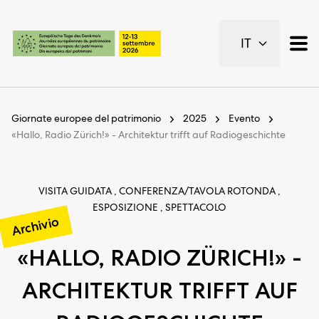
Pagine importanti
IT
Pagina iniziale
Navigazione principale
Contenuto
Contatto
Giornate europee del patrimonio
2025
Evento
Piano del sito
«Hallo, Radio Zürich!» - Architektur trifft auf Radiogeschichte
Metanavigazione
VISITA GUIDATA , CONFERENZA/TAVOLA ROTONDA ,
ESPOSIZIONE , SPETTACOLO
Archivio
«HALLO, RADIO ZÜRICH!» -
ARCHITEKTUR TRIFFT AUF