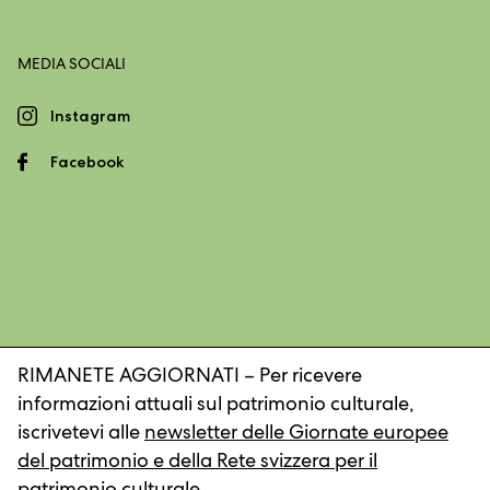
MEDIA SOCIALI
Instagram
Facebook
RIMANETE AGGIORNATI – Per ricevere
informazioni attuali sul patrimonio culturale,
Impronta
Dichiarazione sulla protezione dei dati
iscrivetevi alle
newsletter delle Giornate europee
del patrimonio e della Rete svizzera per il
patrimonio culturale
.