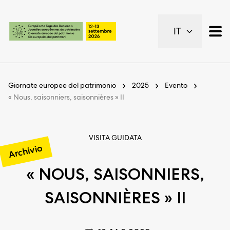
Pagine importanti
IT
Pagina iniziale
Navigazione principale
Contenuto
Contatto
Giornate europee del patrimonio
2025
Evento
Piano del sito
« Nous, saisonniers, saisonnières » II
Metanavigazione
VISITA GUIDATA
Archivio
« NOUS, SAISONNIERS,
SAISONNIÈRES » II